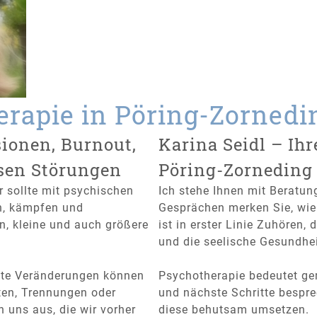
erapie in Pöring-Zornedi
sionen, Burnout,
Karina Seidl – Ih
sen Störungen
Pöring-Zorneding
r sollte mit psychischen
Ich stehe Ihnen mit Beratun
n, kämpfen und
Gesprächen merken Sie, wie 
n, kleine und auch größere
ist in erster Linie Zuhören,
und die seelische Gesundhei
tete Veränderungen können
Psychotherapie bedeutet g
ten, Trennungen oder
und nächste Schritte besp
 uns aus, die wir vorher
diese behutsam umsetzen.