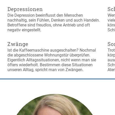
Depressionen
Sc
Die Depression beeinflusst den Menschen
Wen
nachhaltig, sein Fühlen, Denken und auch Handeln.
vie
Betroffene sind freudlos, ohne Antrieb und oft
kön
negativ eingestellt.
Schl
Zwänge
So
Ist die Kaffeemaschine ausgeschalten? Nochmal
Tro
die abgeschlossene Wohnungstür überprüfen.
kör
Eigentlich Alltagssituationen, nicht wenn man sie
aus
öfters wiederholt. Bestimmen diese Situationen
Sch
unseren Alltag, spricht man von Zwängen.
Ate