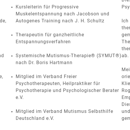
Kursleiterin für Progressive
Psy
Muskelentspannung nach Jacobson und
de,
Autogenes Training nach J. H. Schultz
Ich
the
Therapeutin für ganzheitliche
gem
Entspannungsverfahren
The
the
nd
Systemische Mutismus-Therapie® (SYMUT®)
ab
nach Dr. Boris Hartmann
Mei
e,
Mitglied im Verband Freier
ori
Psychotherapeuten, Heilpraktiker für
Kli
Psychotherapie und Psychologischer Berater
Rog
e.V.
Emp
Die
Mitglied im Verband Mutismus Selbsthilfe
und
Deutschland e.V.
gem